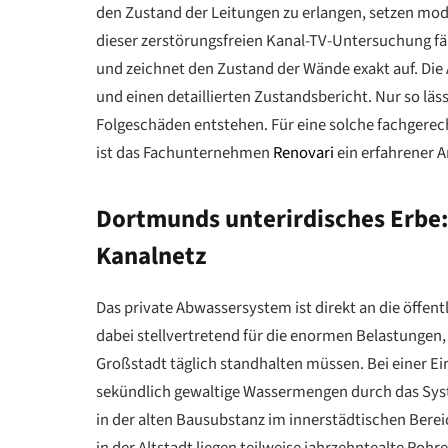
den Zustand der Leitungen zu erlangen, setzen mod
dieser zerstörungsfreien Kanal-TV-Untersuchung 
und zeichnet den Zustand der Wände exakt auf. Die
und einen detaillierten Zustandsbericht. Nur so läss
Folgeschäden entstehen. Für eine solche fachgere
ist das Fachunternehmen
Renovari
ein erfahrener 
Dortmunds unterirdisches Erbe
Kanalnetz
Das private Abwassersystem ist direkt an die öffen
dabei stellvertretend für die enormen Belastungen
Großstadt täglich standhalten müssen. Bei einer 
sekündlich gewaltige Wassermengen durch das Syste
in der alten Bausubstanz im innerstädtischen Berei
in der Altstadt liegen teilweise jahrzehntealte Roh