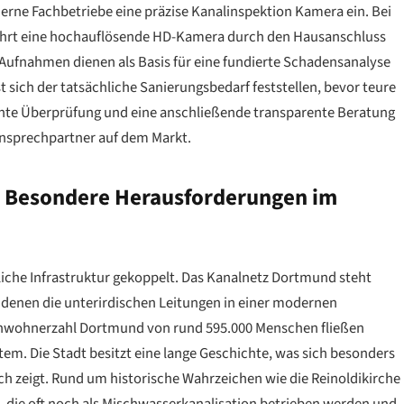
erne Fachbetriebe eine präzise Kanalinspektion Kamera ein. Bei
fährt eine hochauflösende HD-Kamera durch den Hausanschluss
 Aufnahmen dienen als Basis für eine fundierte Schadensanalyse
t sich der tatsächliche Sanierungsbedarf feststellen, bevor teure
chte Überprüfung und eine anschließende transparente Beratung
Ansprechpartner auf dem Markt.
: Besondere Herausforderungen im
tliche Infrastruktur gekoppelt. Das Kanalnetz Dortmund steht
, denen die unterirdischen Leitungen in einer modernen
Einwohnerzahl Dortmund von rund 595.000 Menschen fließen
m. Die Stadt besitzt eine lange Geschichte, was sich besonders
ch zeigt. Rund um historische Wahrzeichen wie die Reinoldikirche
re, die oft noch als Mischwasserkanalisation betrieben werden und