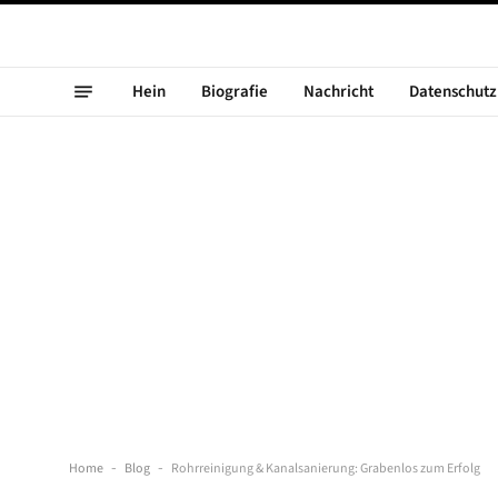
Hein
Biografie
Nachricht
Datenschutzr
Home
-
Blog
-
Rohrreinigung & Kanalsanierung: Grabenlos zum Erfolg