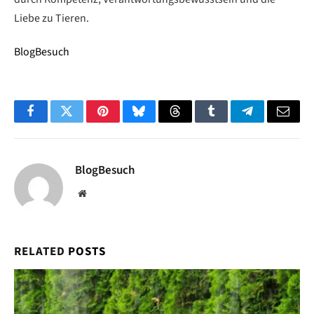
Liebe zu Tieren.
BlogBesuch
Facebook
Twitter
Pinterest
Bluesky
Threads
Tumblr
Telegram
Email
BlogBesuch
Website
RELATED
POSTS