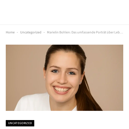
Home
-
Uncategorized
-
Marielin Bohlen: Das umfassende Porträt über Leben, Familie & ihre Karriere als Tierärztin
UNCATEGORIZED